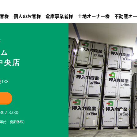
客様
個人のお客様
倉庫事業者様
土地オーナー様
不動産オ
社
ーム
中央店
138
2-3330
祝・年末年始・夏期休暇）