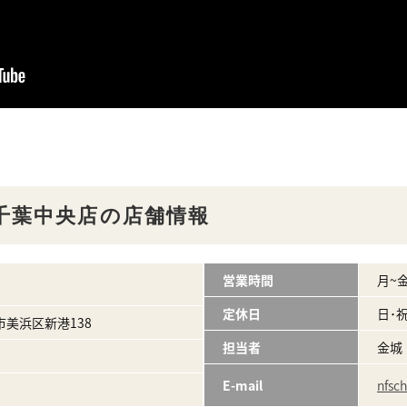
千葉中央店の店舗情報
営業時間
月~金/
定休日
日･
葉市美浜区新港138
担当者
金城
E-mail
nfsc