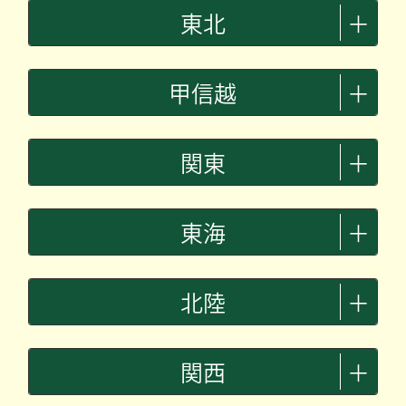
東北
＋
甲信越
＋
関東
＋
東海
＋
北陸
＋
関西
＋