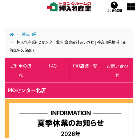
?
よくある質問
神奈川県
押入れ産業PiOセンター北店(合資会社あいざわ | 神奈川県横浜市都
筑区牛久保西 )
ご利用の流
FAQ
PiO店舗一覧
お問い合わ
れ
せ
PiOセンター北店