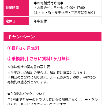
◆お電話受付時間◆
営業時間
・お問合せ：月〜金／9:00～17:00
(土・日・祝・夏季休暇・年末年始を除く)
定休日
年中無休
キャンペーン
①賃料1ヶ月無料
②乗換割引 さらに賃料1ヶ月無料
※②は他社の契約書の写し要
※半年以内の解約の場合は、解約時に清算となります。
※初回のご契約に限り適応。ルームの追加、移動、解約後の
再契約は適応外となります。
★PiO安心パックについて
年2回まで万が一のトラブル時にも追加費用なくサポートを受
けられ、サービスをご利用いただけます。