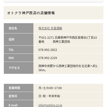
オトクラ神戸西店の店舗情報
会社名
株式会社 吉富運輸
〒651-2271 兵庫県神戸市西区高塚台2丁目10
住所
番地 西神工業団地
TEL
078-992-2822
FAX
078-992-2229
西神中央駅から西神工業団地内を北北東へ約1.
アクセス
5Km。
営業時間
月~土/9:00~17:00
定休日
日･祝・年末年始
E-mail
info@oshiire.co.jp