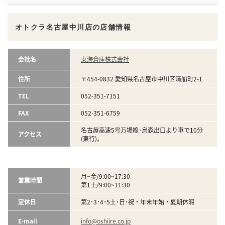
オトクラ名古屋中川店の店舗情報
会社名
東海倉庫株式会社
住所
〒454-0832 愛知県名古屋市中川区清船町2-1
TEL
052-351-7151
FAX
052-351-6759
名古屋高速5号万場線･烏森出口より車で10分
アクセス
(東行)。
月~金/9:00~17:30
営業時間
第1土/9:00~11:30
定休日
第2･3･4･5土･日･祝・年末年始・夏期休暇
E-mail
info@oshiire.co.jp