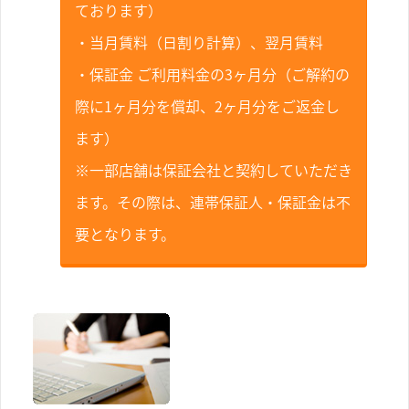
ております）
・当月賃料（日割り計算）、翌月賃料
・保証金 ご利用料金の3ヶ月分（ご解約の
際に1ヶ月分を償却、2ヶ月分をご返金し
ます）
※一部店舗は保証会社と契約していただき
ます。その際は、連帯保証人・保証金は不
要となります。