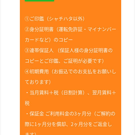
①ご印鑑（シャチハタ以外）
②身分証明書（運転免許証・マイナンバー
カードなど）のコピー
③連帯保証人 （保証人様の身分証明書の
コピーとご印鑑、ご証明が必要です）
④初期費用（お振込でのお支払をお願いし
ております）
・当月賃料＋税（日割計算）、翌月賃料＋
税
・保証金 ご利用料金の3ヶ月分（ご解約の
際に1ヶ月分を償却、2ヶ月分をご返金し
ます）