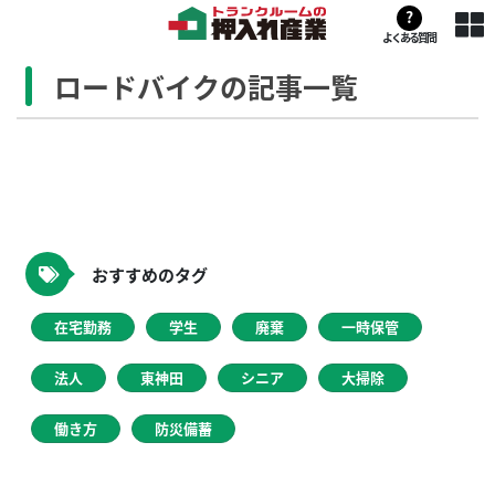
?
よくある質問
ロードバイクの記事一覧
おすすめのタグ
在宅勤務
学生
廃棄
一時保管
法人
東神田
シニア
大掃除
働き方
防災備蓄