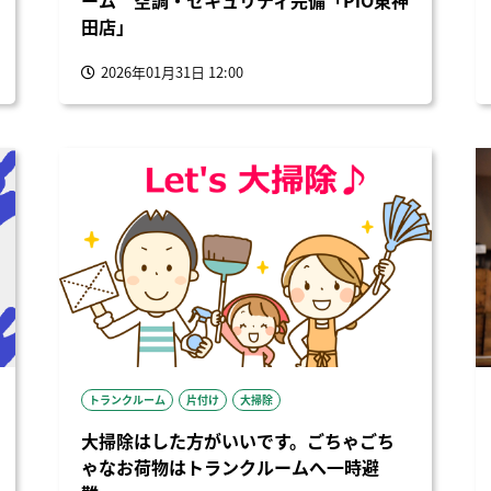
ーム 空調・セキュリティ完備「PiO東神
田店」
2026年01月31日 12:00
トランクルーム
片付け
大掃除
大掃除はした方がいいです。ごちゃごち
ゃなお荷物はトランクルームへ一時避