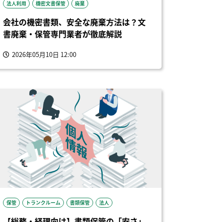
法人利用
機密文書保管
廃棄
会社の機密書類、安全な廃棄方法は？文
書廃棄・保管専門業者が徹底解説
2026年05月10日 12:00
保管
トランクルーム
書類保管
法人
【総務・経理向け】書類保管の「安さ」